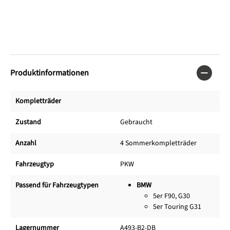
Produktinformationen
Kompletträder
Zustand
Gebraucht
Anzahl
4 Sommerkompletträder
Fahrzeugtyp
PKW
Passend für Fahrzeugtypen
BMW
5er F90, G30
5er Touring G31
Lagernummer
A493-B2-DB