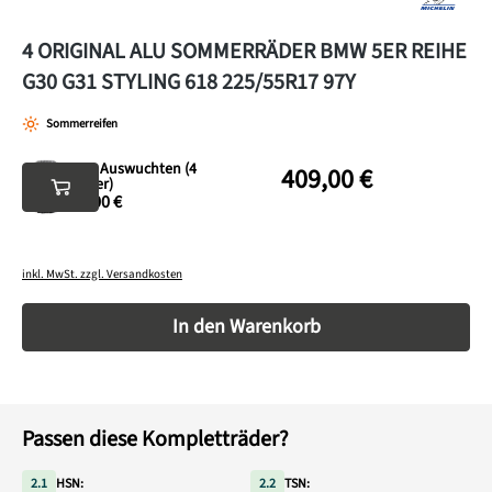
4 ORIGINAL ALU SOMMERRÄDER BMW 5ER REIHE
G30 G31 STYLING 618 225/55R17 97Y
Sommerreifen
Neu Auswuchten (4
409,00 €
Räder)
35,00 €
inkl. MwSt. zzgl. Versandkosten
Produkt Anzahl: Gib den gewünschten Wert ein o
In den Warenkorb
Passen diese Kompletträder?
2.1
HSN:
2.2
TSN: