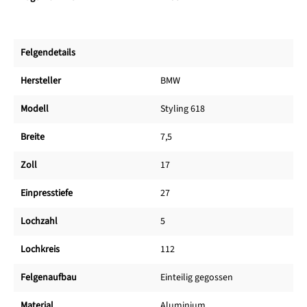
Felgendetails
Hersteller
BMW
Modell
Styling 618
Breite
7,5
Zoll
17
Einpresstiefe
27
Lochzahl
5
Lochkreis
112
Felgenaufbau
Einteilig gegossen
Material
Aluminium