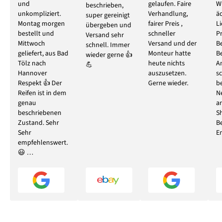
und
gelaufen. Faire
W
beschrieben,
unkompliziert.
Verhandlung,
ä
super gereinigt
Montag morgen
fairer Preis ,
L
übergeben und
bestellt und
schneller
P
Versand sehr
Mittwoch
Versand und der
B
schnell. Immer
geliefert, aus Bad
Monteur hatte
B
wieder gerne 👍
Tölz nach
heute nichts
A
💪
Hannover
auszusetzen.
s
Respekt 👍 Der
Gerne wieder.
b
Reifen ist in dem
N
genau
ar
beschriebenen
S
Zustand. Sehr
B
Sehr
E
empfehlenswert.
😃 …