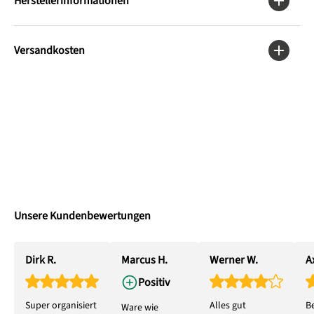
Herstellerinformationen
Versandkosten
Unsere Kundenbewertungen
Dirk R.
Marcus H.
Werner W.
Ax
Positiv
Super organisiert
Alles gut
B
Ware wie