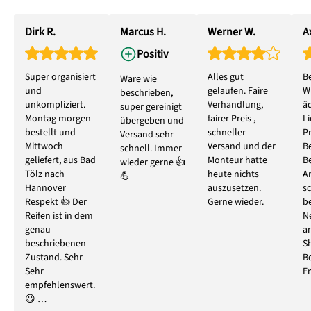
Dirk R.
Marcus H.
Werner W.
Ax
Positiv
Super organisiert
Alles gut
B
Ware wie
und
gelaufen. Faire
W
beschrieben,
unkompliziert.
Verhandlung,
ä
super gereinigt
Montag morgen
fairer Preis ,
L
übergeben und
bestellt und
schneller
P
Versand sehr
Mittwoch
Versand und der
B
schnell. Immer
geliefert, aus Bad
Monteur hatte
B
wieder gerne 👍
Tölz nach
heute nichts
A
💪
Hannover
auszusetzen.
s
Respekt 👍 Der
Gerne wieder.
b
Reifen ist in dem
N
genau
ar
beschriebenen
S
Zustand. Sehr
B
Sehr
E
empfehlenswert.
😃 …