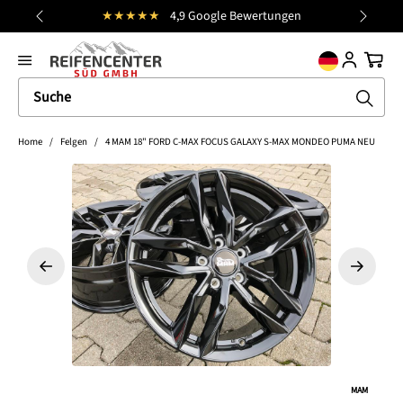
★★★★★
4,9 Google Bewertungen
alt springen
general.prev
Nächst
Ware
Home
/
Felgen
/
4 MAM 18" FORD C-MAX FOCUS GALAXY S-MAX MONDEO PUMA NEU
Bildergalerie überspringen
MAM