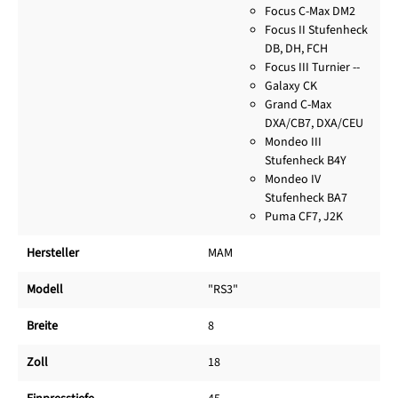
Focus C-Max DM2
Focus II Stufenheck
DB, DH, FCH
Focus III Turnier --
Galaxy CK
Grand C-Max
DXA/CB7, DXA/CEU
Mondeo III
Stufenheck B4Y
Mondeo IV
Stufenheck BA7
Puma CF7, J2K
Hersteller
MAM
Modell
"RS3"
Breite
8
Zoll
18