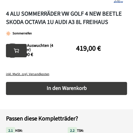
4 ALU SOMMERRÄDER VW GOLF 4 NEW BEETLE
SKODA OCTAVIA 1U AUDI A3 8L FREIHAUS
Sommerreifen
Neu Auswuchten (4
419,00 €
Räder)
35,00 €
inkl. MwSt. zzgl. Versandkosten
Produkt Anzahl: Gib den gewünschten Wert ein o
In den Warenkorb
Passen diese Kompletträder?
2.1
HSN:
2.2
TSN: