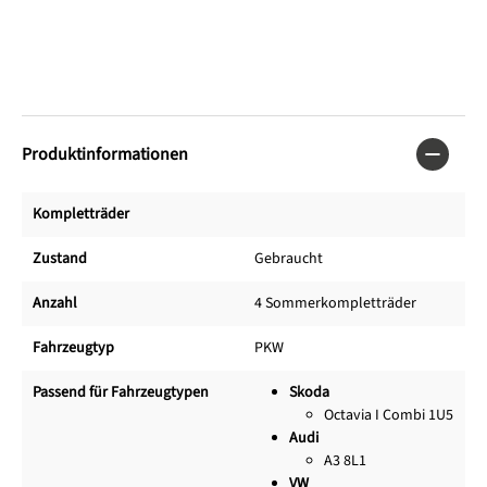
Produktinformationen
Kompletträder
Zustand
Gebraucht
Anzahl
4 Sommerkompletträder
Fahrzeugtyp
PKW
Passend für Fahrzeugtypen
Skoda
Octavia I Combi 1U5
Audi
A3 8L1
VW