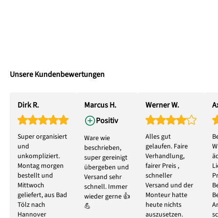
Unsere Kundenbewertungen
Dirk R.
Marcus H.
Werner W.
Ax
Positiv
Super organisiert
Alles gut
B
Ware wie
und
gelaufen. Faire
W
beschrieben,
unkompliziert.
Verhandlung,
ä
super gereinigt
Montag morgen
fairer Preis ,
L
übergeben und
bestellt und
schneller
P
Versand sehr
Mittwoch
Versand und der
B
schnell. Immer
geliefert, aus Bad
Monteur hatte
B
wieder gerne 👍
Tölz nach
heute nichts
A
💪
Hannover
auszusetzen.
s