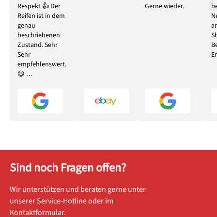
Respekt 👍 Der
Gerne wieder.
b
Reifen ist in dem
N
genau
ar
beschriebenen
S
Zustand. Sehr
B
Sehr
E
empfehlenswert.
😃 …
Sind noch Fragen offen?
Wir unterstützen und beraten gerne unter
unserer Service-Hotline oder im
Kontaktformular.