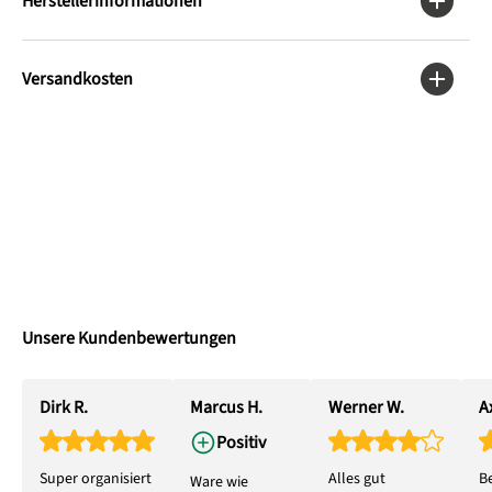
Herstellerinformationen
Versandkosten
Unsere Kundenbewertungen
Dirk R.
Marcus H.
Werner W.
Ax
Positiv
Super organisiert
Alles gut
B
Ware wie