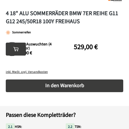
4 18" ALU SOMMERRÄDER BMW 7ER REIHE G11
G12 245/50R18 100Y FREIHAUS
Sommerreifen
Neu Auswuchten (4
529,00 €
Räder)
35,00 €
inkl. MwSt. zzgl. Versandkosten
Produkt Anzahl: Gib den gewünschten Wert ein o
In den Warenkorb
Passen diese Kompletträder?
2.1
HSN:
2.2
TSN: