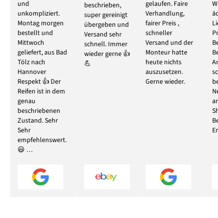
und
gelaufen. Faire
W
beschrieben,
unkompliziert.
Verhandlung,
ä
super gereinigt
Montag morgen
fairer Preis ,
L
übergeben und
bestellt und
schneller
P
Versand sehr
Mittwoch
Versand und der
B
schnell. Immer
geliefert, aus Bad
Monteur hatte
B
wieder gerne 👍
Tölz nach
heute nichts
A
💪
Hannover
auszusetzen.
s
Respekt 👍 Der
Gerne wieder.
b
Reifen ist in dem
N
genau
ar
beschriebenen
S
Zustand. Sehr
B
Sehr
E
empfehlenswert.
😃 …