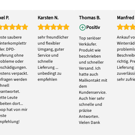
el P.
Karsten N.
Thomas B.
Manfred 
Positiv
este saubere
sehr freundlicher
Ankauf vo
Top seriöser
interkomplettr
und flexibler
Winterräde
Verkäufer.
der. DPD-
Umgang, guter
problemlo
Produkt wie
ieferung ohne
Service und
Beschrei
beschrieben
robleme oder
schnelle
richtig. Pr
und schneller
eschädigungen.
Lieferung ...
Lieferung
Versand. Ich
estens verpackt.
unbedingt zu
zuverlässi
hatte auch
nfragen werden
empfehlen
sehr zufri
Mailkontakt mit
chnell
dem
eantwortet.
Kundenservice.
ette Leute
Auch hier sehr
beiten dort...
schnelle und
hop hat von mir
präzise
este
Antworten.
mpfehlung!
Vielen Dank