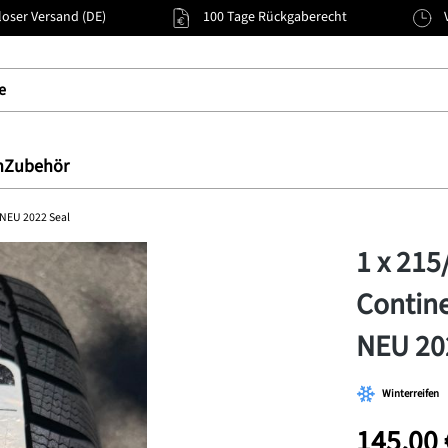
oser Versand (DE)
100 Tage Rückgaberecht
n
Zubehör
 NEU 2022 Seal
1 x 215
Contine
NEU 20
Winterreifen
145,00 