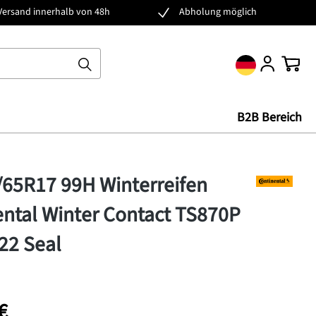
Versand innerhalb von 48h
Abholung möglich
Ware
B2B Bereich
/65R17 99H Winterreifen
ntal Winter Contact TS870P
22 Seal
€