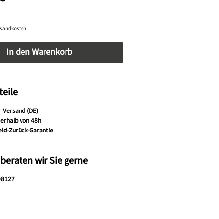
ersandkosten
nzahl: Gib den gewünschten Wert ein oder be
In den Warenkorb
teile
r Versand (DE)
nerhalb von 48h
eld-Zurück-Garantie
 beraten wir Sie gerne
98127