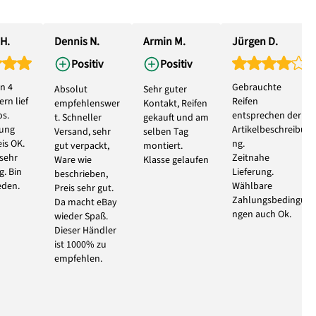
H.
Dennis N.
Armin M.
Jürgen D.
Positiv
Positiv
n 4
Gebrauchte
Absolut
Sehr guter
rn lief
Reifen
empfehlenswer
Kontakt, Reifen
s.
entsprechen der
t. Schneller
gekauft und am
bung
Artikelbeschreibu
Versand, sehr
selben Tag
eis OK.
ng.
gut verpackt,
montiert.
 sehr
Zeitnahe
Ware wie
Klasse gelaufen
g. Bin
Lieferung.
beschrieben,
eden.
Wählbare
Preis sehr gut.
Zahlungsbedingu
Da macht eBay
ngen auch Ok.
wieder Spaß.
Dieser Händler
ist 1000% zu
empfehlen.