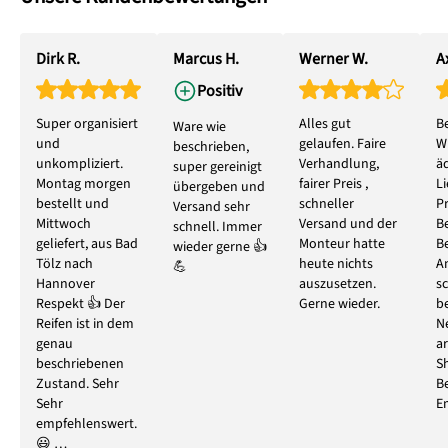
Dirk R.
Marcus H.
Werner W.
Ax
Positiv
Super organisiert
Alles gut
B
Ware wie
und
gelaufen. Faire
W
beschrieben,
unkompliziert.
Verhandlung,
ä
super gereinigt
Montag morgen
fairer Preis ,
L
übergeben und
bestellt und
schneller
P
Versand sehr
Mittwoch
Versand und der
B
schnell. Immer
geliefert, aus Bad
Monteur hatte
B
wieder gerne 👍
Tölz nach
heute nichts
A
💪
Hannover
auszusetzen.
s
Respekt 👍 Der
Gerne wieder.
b
Reifen ist in dem
N
genau
ar
beschriebenen
S
Zustand. Sehr
B
Sehr
E
empfehlenswert.
😃 …