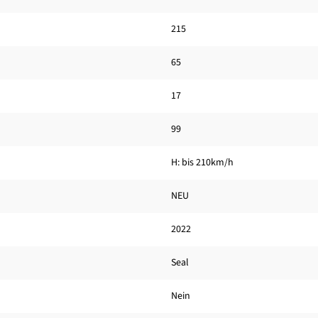
215
65
17
99
H: bis 210km/h
NEU
2022
Seal
Nein