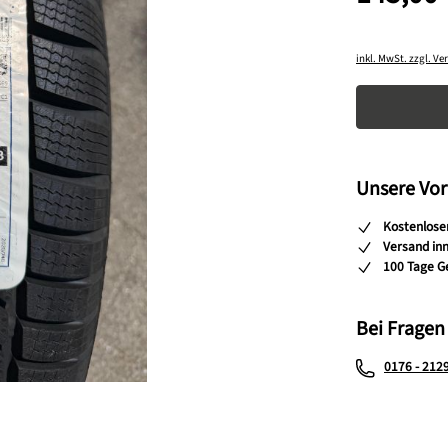
inkl. MwSt. zzgl. V
Produkt A
Unsere Vor
Kostenlose
Versand in
100 Tage G
Bei Fragen
0176 - 212